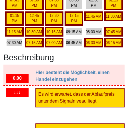
07:45
07:30
07:00
03:00
02:30
02:15
PM
PM
PM
PM
PM
PM
01:15
12:45
12:30
12:15
11:45 AM
11:30 AM
PM
PM
PM
PM
11:15 AM
10:30 AM
10:15 AM
09:15 AM
08:00 AM
07:45 AM
07:30 AM
07:15 AM
07:00 AM
06:45 AM
06:30 AM
06:15 AM
Beschreibung
Hier besteht die Möglichkeit, einen
0.00
Handel einzugehen
↓↓↓
Es wird erwartet, dass der Ablaufpreis
unter dem Signalniveau liegt