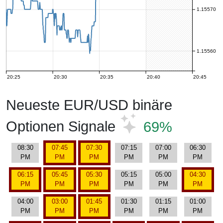
1.15570
1.15560
20:25
20:30
20:35
20:40
20:45
Neueste EUR/USD binäre
Optionen Signale
69%
08:30
07:45
07:30
07:15
07:00
06:30
PM
PM
PM
PM
PM
PM
06:15
05:45
05:30
05:15
05:00
04:30
PM
PM
PM
PM
PM
PM
04:00
03:00
01:45
01:30
01:15
01:00
PM
PM
PM
PM
PM
PM