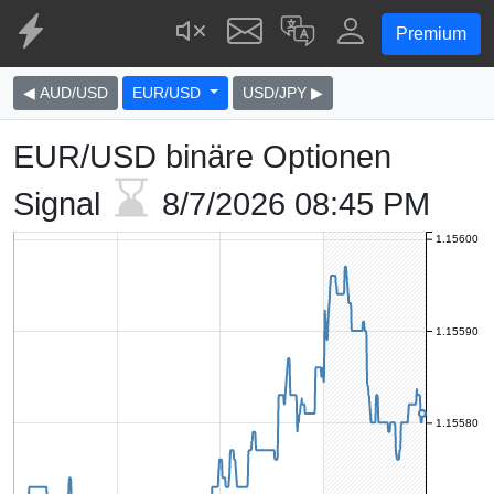
Premium
◀ AUD/USD
EUR/USD
USD/JPY ▶
EUR/USD binäre Optionen
Signal
8/7/2026
08:45 PM
1.15600
1.15590
1.15580