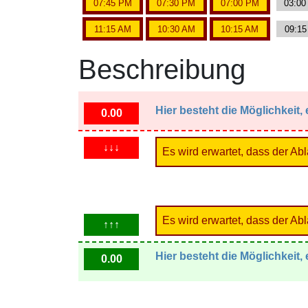
07:45 PM
07:30 PM
07:00 PM
03:0
11:15 AM
10:30 AM
10:15 AM
09:1
Beschreibung
Hier besteht die Möglichkeit
0.00
↓↓↓
Es wird erwartet, dass der Ab
Es wird erwartet, dass der Ab
↑↑↑
Hier besteht die Möglichkeit
0.00