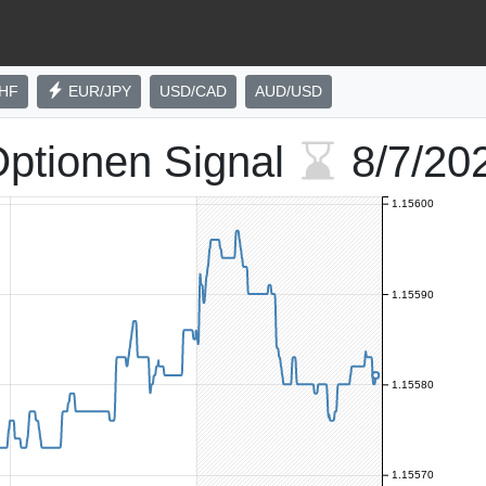
HF
EUR/JPY
USD/CAD
AUD/USD
ptionen Signal
8/7/20
1.15600
1.15590
1.15580
1.15570