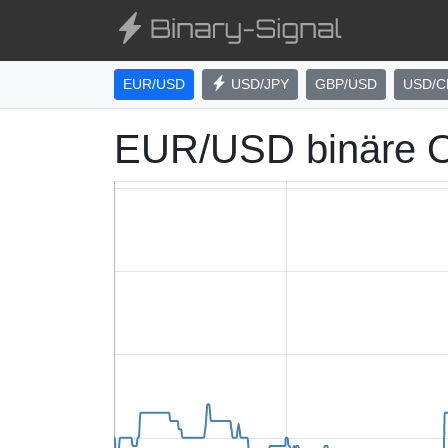
EUR/USD
USD/JPY
GBP/USD
USD/C
EUR/USD binäre O