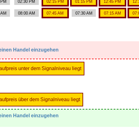
0 PM
02:30 PM
02:15 PM
01:15 PM
12:45 PM
12:
5 AM
08:00 AM
07:45 AM
07:30 AM
07:15 AM
07:
, einen Handel einzugehen
laufpreis unter dem Signalniveau liegt
laufpreis über dem Signalniveau liegt
, einen Handel einzugehen