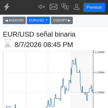
Premium
◀ AUD/USD
EUR/USD
USD/JPY ▶
EUR/USD señal binaria
8/7/2026
08:45 PM
1.15600
1.15590
1.15580