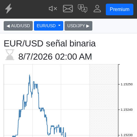
Premium
◀ AUD/USD
EUR/USD
USD/JPY ▶
EUR/USD señal binaria
8/7/2026
02:00 AM
1.15250
1.15240
1.15230