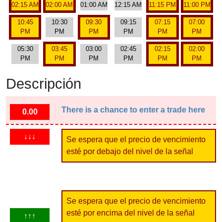
02:15 AM
02:00 AM
01:00 AM
12:15 AM
11:15 PM
11:00 PM
10:45
10:30
09:30
09:15
07:15
07:00
PM
PM
PM
PM
PM
PM
05:30
03:45
03:00
02:45
02:15
02:00
PM
PM
PM
PM
PM
PM
Descripción
There is a chance to enter a trade here
0.00
↓↓↓
Se espera que el precio de vencimiento
esté por debajo del nivel de la señal
Se espera que el precio de vencimiento
esté por encima del nivel de la señal
↑↑↑