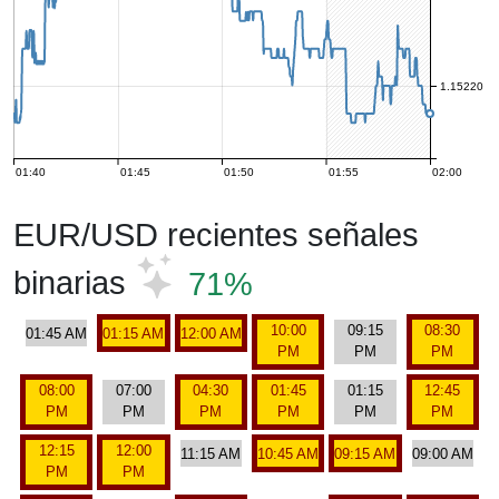
1.15220
01:40
01:45
01:50
01:55
02:00
EUR/USD recientes señales
binarias
71%
10:00
09:15
08:30
01:45 AM
01:15 AM
12:00 AM
PM
PM
PM
08:00
07:00
04:30
01:45
01:15
12:45
PM
PM
PM
PM
PM
PM
12:15
12:00
11:15 AM
10:45 AM
09:15 AM
09:00 AM
PM
PM