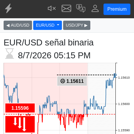
Premium
◀ AUD/USD
EUR/USD
USD/JPY ▶
EUR/USD señal binaria
8/7/2026
05:15 PM
1.15610
☹ 1.15611
1.15600
1.15596
1.15590