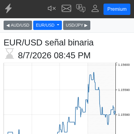
Premium
◀ AUD/USD
EUR/USD
USD/JPY ▶
EUR/USD señal binaria
8/7/2026
08:45 PM
1.15600
1.15590
1.15580