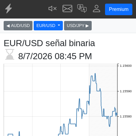
Premium
◀ AUD/USD
EUR/USD
USD/JPY ▶
EUR/USD señal binaria
8/7/2026
08:45 PM
1.15600
1.15590
1.15580