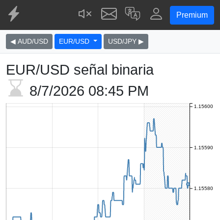
Premium
◀ AUD/USD
EUR/USD
USD/JPY ▶
EUR/USD señal binaria
8/7/2026
08:45 PM
1.15600
1.15590
1.15580