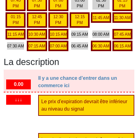
07:45
07:30
07:00
03:00
02:30
02:15
PM
PM
PM
PM
PM
PM
01:15
12:45
12:30
12:15
11:45 AM
11:30 AM
PM
PM
PM
PM
11:15 AM
10:30 AM
10:15 AM
09:15 AM
08:00 AM
07:45 AM
07:30 AM
07:15 AM
07:00 AM
06:45 AM
06:30 AM
06:15 AM
La description
Il y a une chance d'entrer dans un
0.00
commerce ici
↓↓↓
Le prix d'expiration devrait être inférieur
au niveau du signal