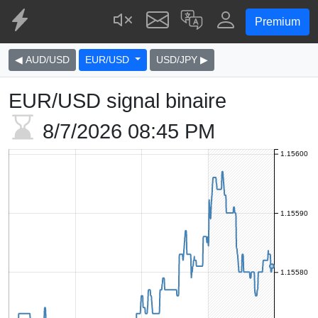
Premium
◀ AUD/USD
EUR/USD
USD/JPY ▶
EUR/USD signal binaire
8/7/2026
08:45 PM
1.15600
1.15590
1.15580