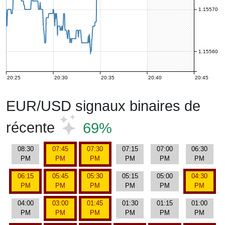
1.15570
1.15560
20:25
20:30
20:35
20:40
20:45
EUR/USD signaux binaires de
récente
69%
08:30
07:45
07:30
07:15
07:00
06:30
PM
PM
PM
PM
PM
PM
06:15
05:45
05:30
05:15
05:00
04:30
PM
PM
PM
PM
PM
PM
04:00
03:00
01:45
01:30
01:15
01:00
PM
PM
PM
PM
PM
PM