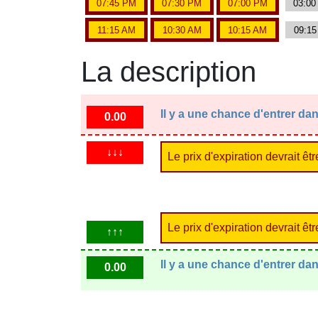
07:45 PM
07:30 PM
07:00 PM
03:0
11:15 AM
10:30 AM
10:15 AM
09:1
La description
Il y a une chance d'entrer d
0.00
↓↓↓
Le prix d'expiration devrait êt
Le prix d'expiration devrait ê
↑↑↑
Il y a une chance d'entrer d
0.00