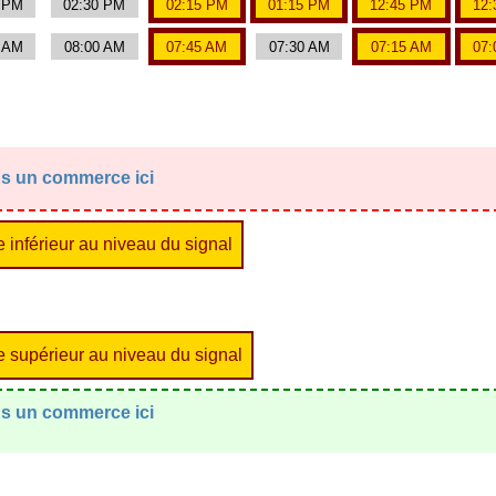
0 PM
02:30 PM
02:15 PM
01:15 PM
12:45 PM
12:
5 AM
08:00 AM
07:45 AM
07:30 AM
07:15 AM
07:
ans un commerce ici
re inférieur au niveau du signal
tre supérieur au niveau du signal
ans un commerce ici