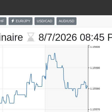
HF
EUR/JPY
USD/CAD
AUD/USD
inaire
8/7/2026
08:45 
1.15600
1.15590
1.15580
1.15570