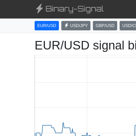
EUR/USD
USD/JPY
GBP/USD
USD/C
EUR/USD signal b