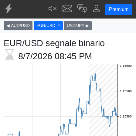
Premium
◀ AUD/USD
EUR/USD
USD/JPY ▶
EUR/USD segnale binario
8/7/2026
08:45 PM
1.15600
1.15590
1.15580