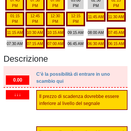
07:45
07:30
07:00
03:00
02:30
02:15
PM
PM
PM
PM
PM
PM
01:15
12:45
12:30
12:15
11:45 AM
11:30 AM
PM
PM
PM
PM
11:15 AM
10:30 AM
10:15 AM
09:15 AM
08:00 AM
07:45 AM
07:30 AM
07:15 AM
07:00 AM
06:45 AM
06:30 AM
06:15 AM
Descrizione
C'è la possibilità di entrare in uno
0.00
scambio qui
↓↓↓
Il prezzo di scadenza dovrebbe essere
inferiore al livello del segnale