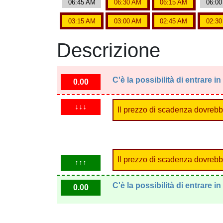
06:45 AM
06:30 AM
06:15 AM
06:0
03:15 AM
03:00 AM
02:45 AM
02:3
Descrizione
C'è la possibilità di entrare 
0.00
↓↓↓
Il prezzo di scadenza dovrebbe
Il prezzo di scadenza dovrebbe
↑↑↑
C'è la possibilità di entrare 
0.00