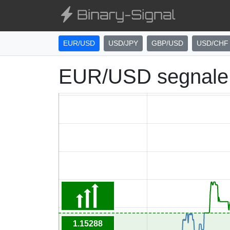
EUR/USD
USD/JPY
GBP/USD
USD/CHF
EUR/USD segnale 
1.15288