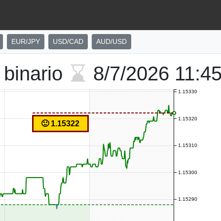
EUR/JPY
USD/CAD
AUD/USD
binario
8/7/2026
11:4
1.15330
1.15320
🙂 1.15322
1.15310
1.15300
1.15290