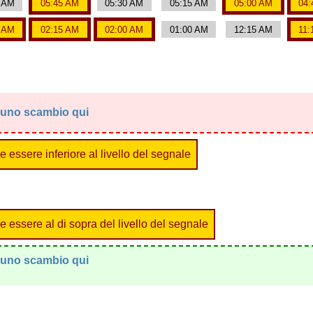
0 AM
05:45 AM
05:30 AM
05:15 AM
05:00 AM
04:
0 AM
02:15 AM
02:00 AM
01:00 AM
12:15 AM
11:
in uno scambio qui
 essere inferiore al livello del segnale
 essere al di sopra del livello del segnale
in uno scambio qui