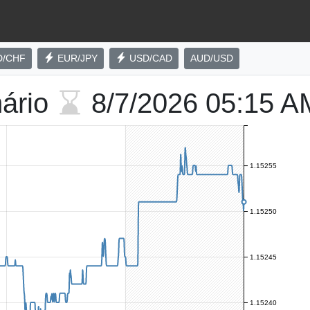
D/CHF
EUR/JPY
USD/CAD
AUD/USD
nário
8/7/2026
05:15 A
1.15255
1.15250
1.15245
1.15240