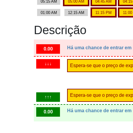
05:15 AM
05:00 AM
04:45 AM
04:1
01:00 AM
12:15 AM
11:15 PM
11:0
Descrição
Há uma chance de entrar em
0.00
↓↓↓
Espera-se que o preço de expi
Espera-se que o preço de expi
↑↑↑
Há uma chance de entrar em
0.00