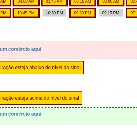
5 AM
04:00 AM
03:45 AM
03:15 AM
03:00 AM
02:
0 PM
10:45 PM
10:30 PM
09:30 PM
09:15 PM
07:
 um comércio aqui
ração esteja abaixo do nível do sinal
ração esteja acima do nível do sinal
 um comércio aqui