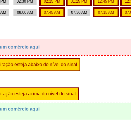
0 PM
02:30 PM
02:15 PM
01:15 PM
12:45 PM
12:
5 AM
08:00 AM
07:45 AM
07:30 AM
07:15 AM
07:
 um comércio aqui
ração esteja abaixo do nível do sinal
ração esteja acima do nível do sinal
 um comércio aqui