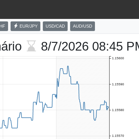
HF
EUR/JPY
USD/CAD
AUD/USD
nário
8/7/2026
08:45 P
1.15600
1.15590
1.15580
1.15570