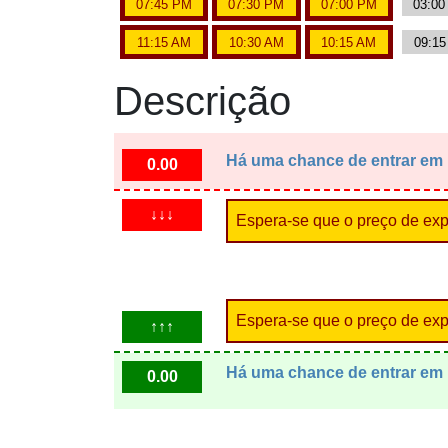
07:45 PM
07:30 PM
07:00 PM
03:0
11:15 AM
10:30 AM
10:15 AM
09:1
Descrição
Há uma chance de entrar em
0.00
↓↓↓
Espera-se que o preço de expi
Espera-se que o preço de expi
↑↑↑
Há uma chance de entrar em
0.00