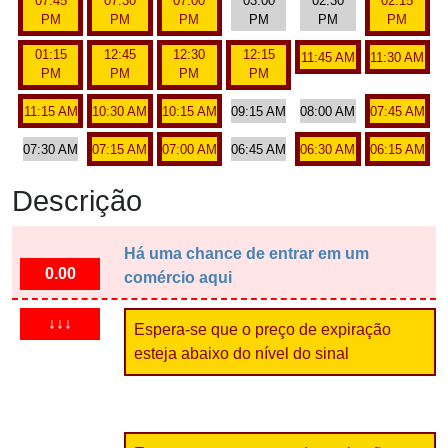
07:45
07:30
07:00
03:00
02:30
02:15
PM
PM
PM
PM
PM
PM
01:15
12:45
12:30
12:15
11:45 AM
11:30 AM
PM
PM
PM
PM
11:15 AM
10:30 AM
10:15 AM
09:15 AM
08:00 AM
07:45 AM
07:30 AM
07:15 AM
07:00 AM
06:45 AM
06:30 AM
06:15 AM
Descrição
Há uma chance de entrar em um
0.00
comércio aqui
↓↓↓
Espera-se que o preço de expiração
esteja abaixo do nível do sinal