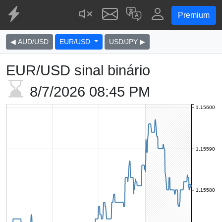
Premium
◀ AUD/USD
EUR/USD
USD/JPY ▶
EUR/USD sinal binário
8/7/2026
08:45 PM
1.15600
1.15590
1.15580