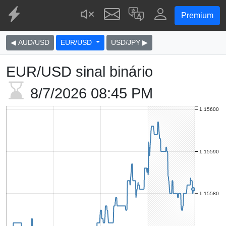
Premium
◀ AUD/USD
EUR/USD
USD/JPY ▶
EUR/USD sinal binário
8/7/2026
08:45 PM
1.15600
1.15590
1.15580