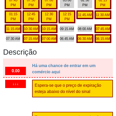
07:45
07:30
07:00
03:00
02:30
02:15
PM
PM
PM
PM
PM
PM
01:15
12:45
12:30
12:15
11:45 AM
11:30 AM
PM
PM
PM
PM
11:15 AM
10:30 AM
10:15 AM
09:15 AM
08:00 AM
07:45 AM
07:30 AM
07:15 AM
07:00 AM
06:45 AM
06:30 AM
06:15 AM
Descrição
Há uma chance de entrar em um
0.00
comércio aqui
↓↓↓
Espera-se que o preço de expiração
esteja abaixo do nível do sinal