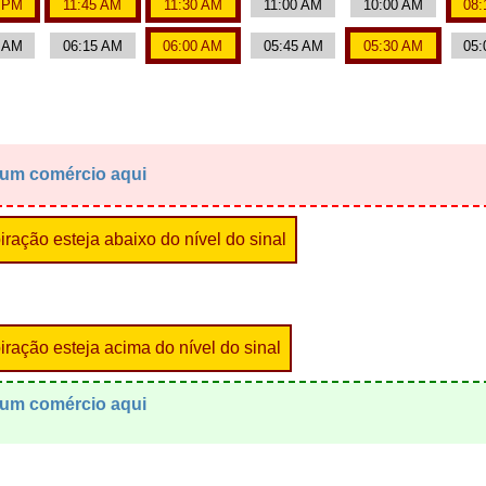
0 PM
11:45 AM
11:30 AM
11:00 AM
10:00 AM
08:
0 AM
06:15 AM
06:00 AM
05:45 AM
05:30 AM
05:
 um comércio aqui
ração esteja abaixo do nível do sinal
ração esteja acima do nível do sinal
 um comércio aqui