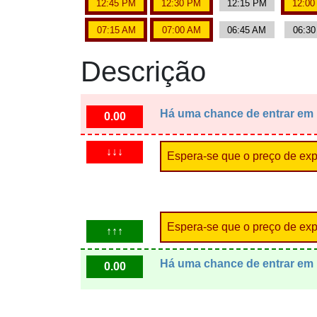
12:45 PM
12:30 PM
12:15 PM
12:0
07:15 AM
07:00 AM
06:45 AM
06:3
Descrição
Há uma chance de entrar em
0.00
↓↓↓
Espera-se que o preço de expi
Espera-se que o preço de expi
↑↑↑
Há uma chance de entrar em
0.00