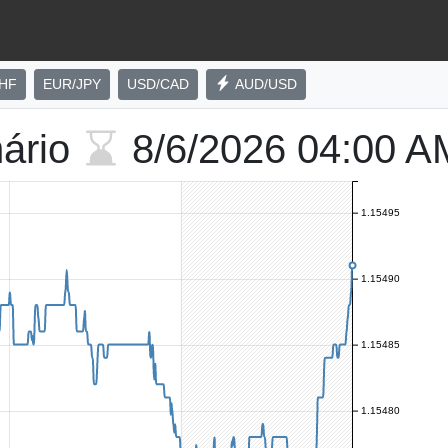
HF
EUR/JPY
USD/CAD
AUD/USD
nário
8/6/2026
04:00 A
1.15495
1.15490
1.15485
1.15480