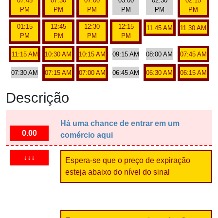
07:45
07:30
07:00
03:00
02:30
02:15
PM
PM
PM
PM
PM
PM
01:15
12:45
12:30
12:15
11:45 AM
11:30 AM
PM
PM
PM
PM
11:15 AM
10:30 AM
10:15 AM
09:15 AM
08:00 AM
07:45 AM
07:30 AM
07:15 AM
07:00 AM
06:45 AM
06:30 AM
06:15 AM
Descrição
Há uma chance de entrar em um
0.00
comércio aqui
↓↓↓
Espera-se que o preço de expiração
esteja abaixo do nível do sinal