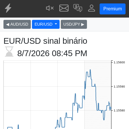
Premium
◀ AUD/USD
EUR/USD
USD/JPY ▶
EUR/USD sinal binário
8/7/2026
08:45 PM
1.15600
1.15590
1.15580