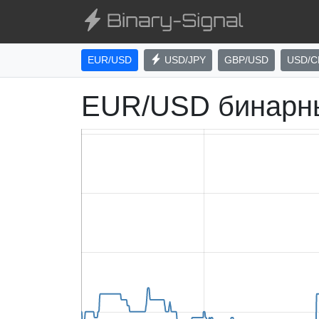
EUR/USD
USD/JPY
GBP/USD
USD/C
EUR/USD бинарн