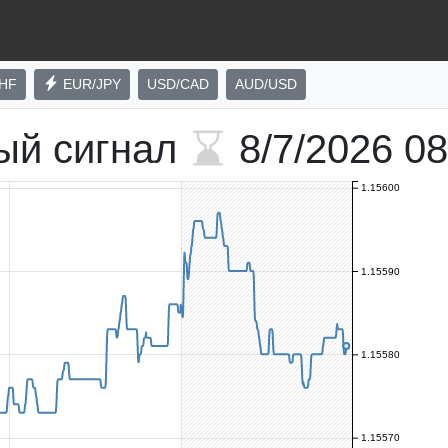
HF
EUR/JPY
USD/CAD
AUD/USD
ый сигнал
8/7/2026
08
1.15600
1.15590
1.15580
1.15570