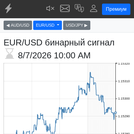
Премиум
◀ AUD/USD
EUR/USD
USD/JPY ▶
EUR/USD бинарный сигнал
8/7/2026
10:00 AM
1.15320
1.15310
1.15300
1.15290
1.15280