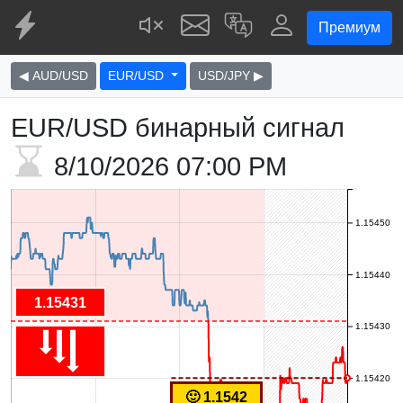
Премиум
◀ AUD/USD
EUR/USD
USD/JPY ▶
EUR/USD бинарный сигнал
8/10/2026
07:00 PM
1.15450
1.15440
1.15431
1.15430
1.15420
🙂 1.1542