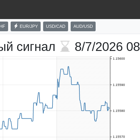
HF
EUR/JPY
USD/CAD
AUD/USD
ый сигнал
8/7/2026
08
1.15600
1.15590
1.15580
1.15570