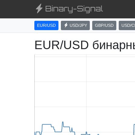
EUR/USD
USD/JPY
GBP/USD
USD/C
EUR/USD бинарн