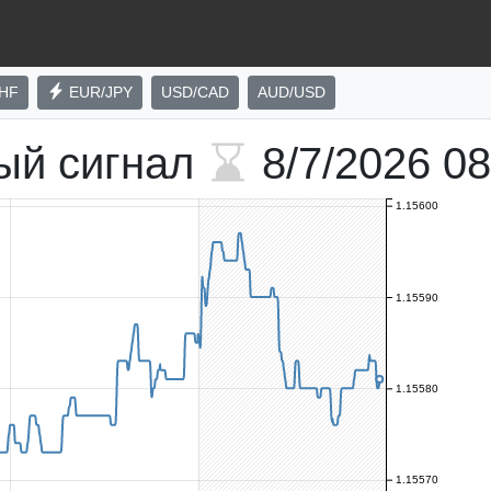
HF
EUR/JPY
USD/CAD
AUD/USD
ый сигнал
8/7/2026
08
1.15600
1.15590
1.15580
1.15570