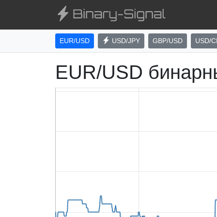
EUR/USD
USD/JPY
GBP/USD
USD/C
EUR/USD бинарн