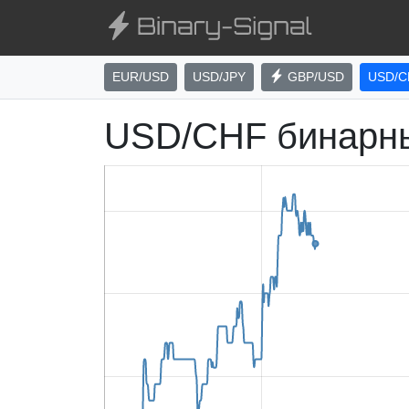
EUR/USD
USD/JPY
GBP/USD
USD/C
USD/CHF бинарн