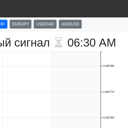
HF
EUR/JPY
USD/CAD
AUD/USD
ый сигнал
06:30 AM
0.80780
0.80770
0.80760