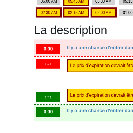
06:00 AM
05:45 AM
05:30 AM
05:1
02:30 AM
02:15 AM
02:00 AM
01:0
La description
Il y a une chance d'entrer d
0.00
↓↓↓
Le prix d'expiration devrait êt
Le prix d'expiration devrait ê
↑↑↑
Il y a une chance d'entrer d
0.00