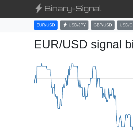
EUR/USD
USD/JPY
GBP/USD
USD/C
EUR/USD signal b