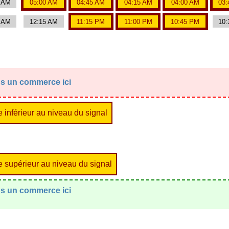
5 AM
05:00 AM
04:45 AM
04:15 AM
04:00 AM
03:
0 AM
12:15 AM
11:15 PM
11:00 PM
10:45 PM
10:
ans un commerce ici
re inférieur au niveau du signal
tre supérieur au niveau du signal
ans un commerce ici