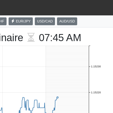
HF
EUR/JPY
USD/CAD
AUD/USD
inaire
07:45 AM
1.15230
1.15220