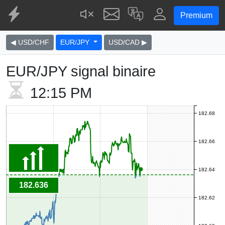
Premium
◀ USD/CHF
EUR/JPY
USD/CAD ▶
EUR/JPY signal binaire
12:15 PM
182.68
182.66
182.64
182.636
182.62